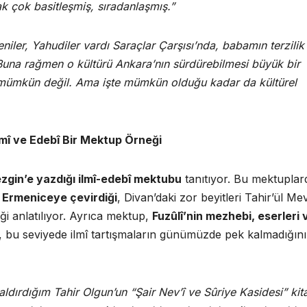
 çok basitleşmiş, sıradanlaşmış.”
ler, Yahudiler vardı Saraçlar Çarşısı’nda, babamın terzilik
. Buna rağmen o kültürü Ankara’nın sürdürebilmesi büyük bir
mümkün değil. Ama işte mümkün olduğu kadar da kültürel
lmî ve Edebî Bir Mektup Örneği
zgin’e yazdığı ilmî-edebî mektubu
tanıtıyor. Bu mektuplar
ı Ermeniceye çevirdiği
, Divan’daki zor beyitleri Tahir’ül Me
diği anlatılıyor. Ayrıca mektup,
Fuzûlî’nin mezhebi, eserleri 
il, bu seviyede ilmî tartışmaların günümüzde pek kalmadığını
dırdığım Tahir Olgun’un “Şair Nev’î ve Sûriye Kasidesi” kit