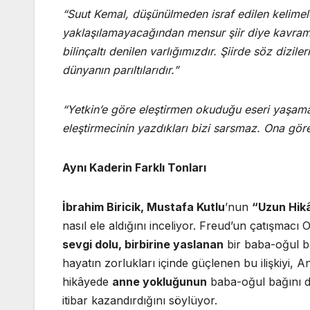
“Suut Kemal, düşünülmeden israf edilen kelimel
yaklaşılamayacağından mensur şiir diye kavramı 
bilinçaltı denilen varlığımızdır. Şiirde söz dizil
dünyanın parıltılarıdır.”
“Yetkin’e göre eleştirmen okuduğu eseri yaşam
eleştirmecinin yazdıkları bizi sarsmaz. Ona göre 
Aynı Kaderin Farklı Tonları
İbrahim Biricik, Mustafa Kutlu
’nun
“Uzun Hik
nasıl ele aldığını inceliyor. Freud’un çatışmacı
sevgi dolu, birbirine yaslanan
bir baba-oğul b
hayatın zorlukları içinde güçlenen bu ilişkiyi, An
hikâyede
anne yokluğunun
baba-oğul bağını da
itibar kazandırdığını söylüyor.