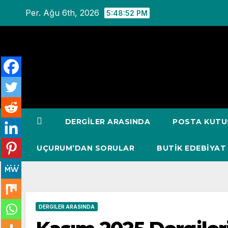
Skip
Per. Ağu 6th, 2026
5:48:53 PM
to
content
DERGILER ARASINDA
POSTA KUT
UÇURUM’DAN SORULAR
BUTİK EDEBİYAT
DERGILER ARASINDA