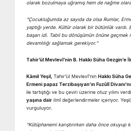
olarak bozulmaya uğramış hem de nağme olarak
“Çocukluğumda az sayıda da olsa Rumlar, Ermeni
yaptığı yerde. Kültür olarak bir bütünlük vardı
başarı idi. Tabii bu dönüşümün önüne geçmek 
devamlılığı sağlamak gerekiyor.”
Tahir’ül Mevlevî’nin B. Hakkı Süha Gezgin’e İ
Kâmil Yeşil,
Tahir’ül Mevlevî’nin
Hakkı Süha Ge
Ermeni papaz Terzibaşıyan’ın Fuzûlî Divanı’n
ile tartıştığı ve bu çeviri üzerine otuz yılını ver
yaşına dair
ilmî değerlendirmeler içeriyor. Yeş
vurguluyor.
“Kütüphanemi karıştırırken daha önce okuyup kal