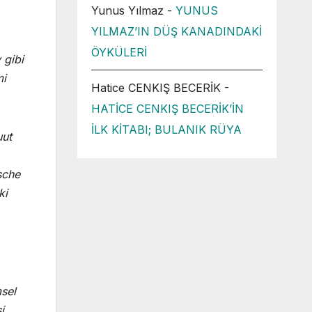
Yunus Yılmaz
-
YUNUS
YILMAZ’IN DÜŞ KANADINDAKİ
ÖYKÜLERİ
 gibi
mi
Hatice CENKIŞ BECERİK
-
HATİCE CENKIŞ BECERİK’İN
İLK KİTABI; BULANIK RÜYA
uut
sche
ki
msel
i