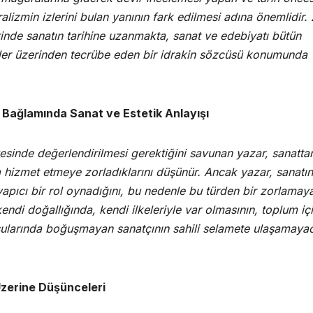
lizmin izlerini bulan yanının fark edilmesi adına önemlidir. 
inde sanatın tarihine uzanmakta, sanat ve edebiyatı bütün
nkler üzerinden tecrübe eden bir idrakin sözcüsü konumunda
i Bağlamında Sanat ve Estetik Anlayışı
vesinde değerlendirilmesi gerektiğini savunan yazar, sanatta
a hizmet etmeye zorladıklarını düşünür. Ancak yazar, sanatın
pıcı bir rol oynadığını, bu nedenle bu türden bir zorlamay
endi doğallığında, kendi ilkeleriyle var olmasının, toplum iç
 sularında boğuşmayan sanatçının sahili selamete ulaşamaya
Üzerine Düşünceleri