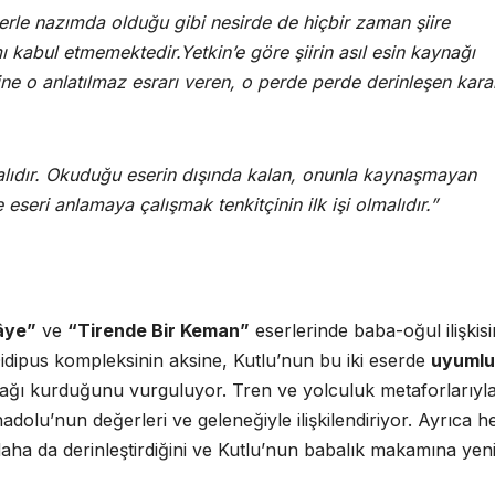
erle nazımda olduğu gibi nesirde de hiçbir zaman şiire
kabul etmemektedir.Yetkin’e göre şiirin asıl esin kaynağı
erine o anlatılmaz esrarı veren, o perde perde derinleşen kara
alıdır. Okuduğu eserin dışında kalan, onunla kaynaşmayan
eseri anlamaya çalışmak tenkitçinin ilk işi olmalıdır.”
âye”
ve
“Tirende Bir Keman”
eserlerinde baba-oğul ilişkisi
 Oidipus kompleksinin aksine, Kutlu’nun bu iki eserde
uyumlu
ağı kurduğunu vurguluyor. Tren ve yolculuk metaforlarıyl
adolu’nun değerleri ve geleneğiyle ilişkilendiriyor. Ayrıca he
ha da derinleştirdiğini ve Kutlu’nun babalık makamına yen