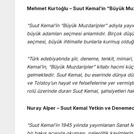
Mehmet Kurtoğlu – Suut Kemal’in “Büyük Muz
“Suut Kemal’in “Büyük Muzdaripler” adıyla yayı
büyük adamları seçmesi anlamlıdır. Birçok düşü
seçmesi, büyük ihtimalle bunlarla kurmuş olduğ
“Türk edebiyatında şiir, deneme, tenkit, mimari,
Kemal’in, “Büyük Muzdaripler” kitabı hacmi kü
gelmektedir. Suut Kemal, bu eserinde dünya dü
ve Tolstoy’un hayat ve felsefelerine yer vermişt
rolü üzerinde duran Suut Kemal, şahsiyetleri ha
Nuray Alper – Suut Kemal Yetkin ve Denemeci
“Suut Kemal’in 1945 yılında yayımlanan Sanat Me
bir bakış açısıyla okuması, paleolitik kavimleri