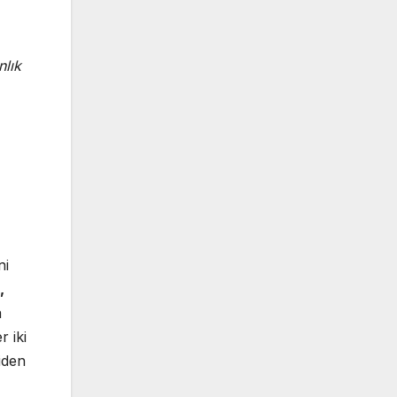
nlık
ni
,
a
r iki
iden