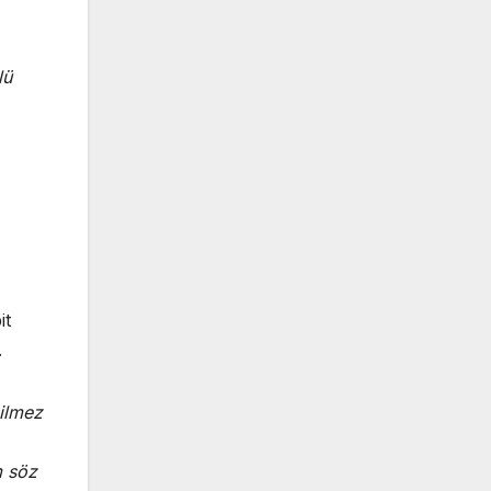
lü
it
.
ilmez
m söz