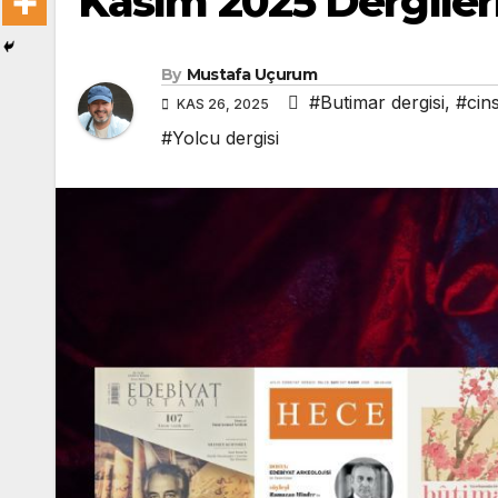
Kasım 2025 Dergileri
By
Mustafa Uçurum
#Butimar dergisi
,
#cins
KAS 26, 2025
#Yolcu dergisi