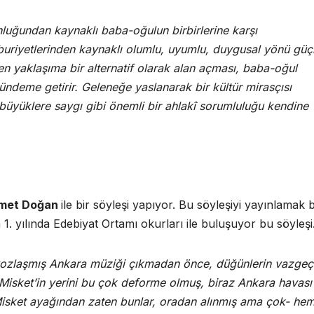
luğundan kaynaklı baba-oğulun birbirlerine karşı
uriyetlerinden kaynaklı olumlu, uyumlu, duygusal yönü güç
yen yaklaşıma bir alternatif olarak alan açması, baba-oğul
gündeme getirir. Geleneğe yaslanarak bir kültür mirasçısı
büyüklere saygı gibi önemli bir ahlakî sorumluluğu kendine
met Doğan
ile bir söyleşi yapıyor. Bu söyleşiyi yayınlamak b
. yılında Edebiyat Ortamı okurları ile buluşuyor bu söyleşi
m yozlaşmış Ankara müziği çıkmadan önce, düğünlerin vazgeç
Misket’in yerini bu çok deforme olmuş, biraz Ankara havası
-Misket ayağından zaten bunlar, oradan alınmış ama çok- he