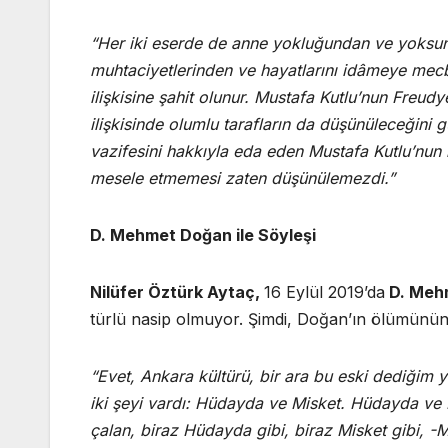
“Her iki eserde de anne yokluğundan ve yoksun
muhtaciyetlerinden ve hayatlarını idâmeye mecb
ilişkisine şahit olunur. Mustafa Kutlu’nun Freud
ilişkisinde olumlu tarafların da düşünüleceğini 
vazifesini hakkıyla eda eden Mustafa Kutlu’nun 
mesele etmemesi zaten düşünülemezdi.”
D. Mehmet Doğan ile Söyleşi
Nilüfer Öztürk Aytaç,
16 Eylül 2019’da
D. Meh
türlü nasip olmuyor. Şimdi, Doğan’ın ölümünün 1
“Evet, Ankara kültürü, bir ara bu eski dediği
iki şeyi vardı: Hüdayda ve Misket. Hüdayda ve 
çalan, biraz Hüdayda gibi, biraz Misket gibi, 