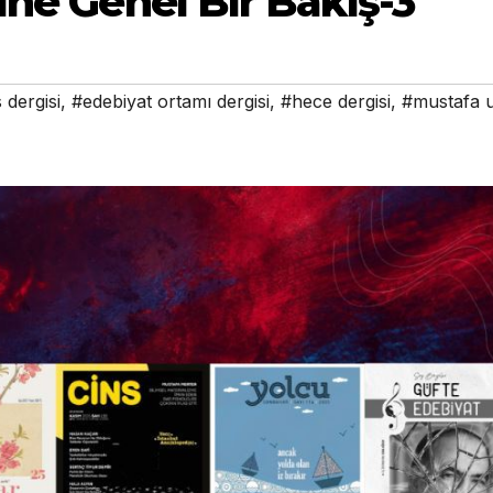
ne Genel Bir Bakış-3
 dergisi
,
#edebiyat ortamı dergisi
,
#hece dergisi
,
#mustafa 