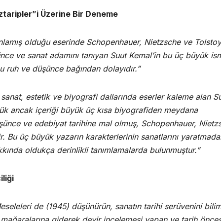
taripler”i Üzerine Bir Deneme
nlamış olduğu eserinde Schopenhauer, Nietzsche ve Tolstoy
nce ve sanat adamını tanıyan Suut Kemal’in bu üç büyük is
u ruh ve düşünce bağından dolayıdır.”
 sanat, estetik ve biyografi dallarında eserler kaleme alan S
çük ancak içeriği büyük üç kısa biyografiden meydana
şünce ve edebiyat tarihine mal olmuş, Schopenhauer, Nietz
ir. Bu üç büyük yazarın karakterlerinin sanatlarını yaratmada
kkında oldukça derinlikli tanımlamalarda bulunmuştur.”
liği
seleleri de (1945) düşünürün, sanatın tarihi serüvenini bili
n mağaralarına giderek devir incelemesi yapan ve tarih önces