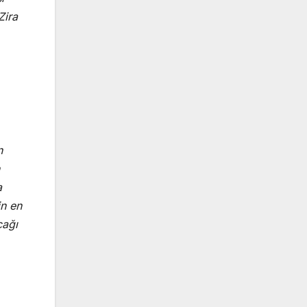
Zira
n
a
in en
cağı