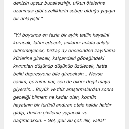
denizin uçsuz bucaksızlığı, ufkun ötelerine
uzanması gibi özelliklerin sebep olduğu yaygın
bir anlayıştır.”
“Yıl boyunca en fazla bir aylık tatilin hayalini
kuracak, lafını edecek, anılarını anlata anlata
bitiremeyecek, birkaç ay öncesinden zayıflama
kürlerine girecek, kalçandaki göbeğindeki
kıvrımları düşünüp düşünüp üzülecek, hatta
belki depresyona bile gireceksin… Neyse
canım, çözümü var, sen de bikini değil mayo
giyersin… Büyük ve titiz araştırmalardan sonra
geceliği bilmem ne kadar olan, komün
hayatının bir türünü andıran otele haldır haldır
gidip, denize çivileme yapacak ve
bağıracaksın: – Gel, gel! Su çok ılık, valla!”