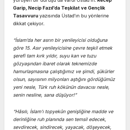
yürüyen bir duruşu da vardı Üstad’ın.
Recep
Garip, Necip Fazıl’da Teşkilat ve Gençlik
Tasavvuru
yazısında Üstad’ın bu yönlerine
dikkat çekiyor.
“İslam’da her asrın bir yenileyicisi olduğuna
göre 15. Asır yenileyicisine çevre teşkil etmek
şerefi tam kırk yıldır, suyu kan ve tuzu
gözyaşından ibaret olarak teknemizde
hamurlaşmasına çalıştığımız ve şimdi, şükürler
olsun, sayısının milyonları aştığını gördüğümüz
yeni nesle, Türk ruh kökünün davacısı nesle,
senin nesline, sana düşüyor!”
“Hâsılı, İslam’ı topyekûn genişliğine madde ve
derinliğine ruh planında sen temsil edecek,
sevdirecek, sindirecek, yayacak, döşeyecek,