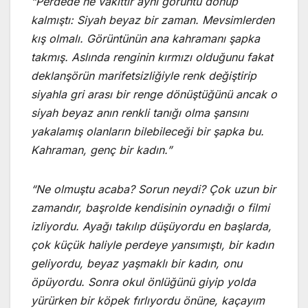
“Perdede ne vakittir aynı görüntü donup
kalmıştı: Siyah beyaz bir zaman. Mevsimlerden
kış olmalı. Görüntünün ana kahramanı şapka
takmış. Aslında renginin kırmızı olduğunu fakat
deklanşörün marifetsizliğiyle renk değiştirip
siyahla gri arası bir renge dönüştüğünü ancak o
siyah beyaz anın renkli tanığı olma şansını
yakalamış olanların bilebileceği bir şapka bu.
Kahraman, genç bir kadın.”
“Ne olmuştu acaba? Sorun neydi? Çok uzun bir
zamandır, başrolde kendisinin oynadığı o filmi
izliyordu. Ayağı takılıp düşüyordu en başlarda,
çok küçük haliyle perdeye yansımıştı, bir kadın
geliyordu, beyaz yaşmaklı bir kadın, onu
öpüyordu. Sonra okul önlüğünü giyip yolda
yürürken bir köpek fırlıyordu önüne, kaçayım