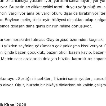
an bir anlatıcıya yaslanmıyor; yarasını saklamayan, yer yer
uyor. Bu sesin en dikkat çekici tarafı, duygu yoğunluğunu s
ndini yargılıyor ama bu yargı okuru dışarıda bırakmıyor; ter
. Böylece metin, bir bireyin hikâyesi olmaktan çıkıp kırılga
arasında dolaşan daha geniş bir ruh hâline dönüşüyor.
klarken merakı diri tutması. Olay örgüsü üzerinden koşmak
bu yüzden sayfalar, çözümden çok yaklaşma hissi veriyor. 
esin içinde bazen çocukluk, bazen okul, bazen kayıp, bazen
. Metnin satır aralarında dolaşan hüzün, karanlık bir kapa
kunuyor. Sertliğini incelikten, lirizmini samimiyetten, sarsıcıl
 alıyor. Okur, burada bir hikâye dinlerken bir kalbin çalış
ik Kitap, 2026