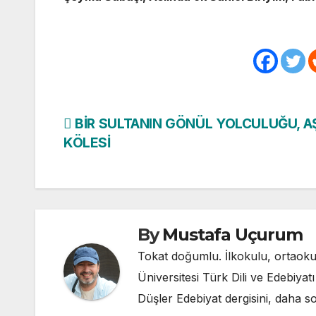
Yazı
BİR SULTANIN GÖNÜL YOLCULUĞU, A
KÖLESİ
gezinmesi
By
Mustafa Uçurum
Tokat doğumlu. İlkokulu, ortaokul
Üniversitesi Türk Dili ve Edebiyat
Düşler Edebiyat dergisini, daha so