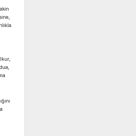
akin
sine,
nlıkla
Okur,
 dua,
nma
ığını
ma