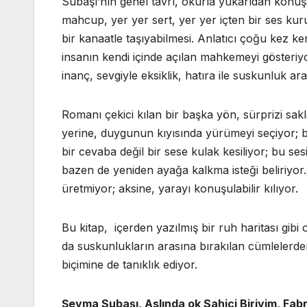
Subaşı’nın genel tavrı, okurla yukarıdan konuş
mahcup, yer yer sert, yer yer içten bir ses kur
bir kanaatle taşıyabilmesi. Anlatıcı çoğu kez ke
insanın kendi içinde açılan mahkemeyi gösteriyor
inanç, sevgiyle eksiklik, hatıra ile suskunluk 
Romanı çekici kılan bir başka yön, sürprizi sa
yerine, duygunun kıyısında yürümeyi seçiyor; 
bir cevaba değil bir sese kulak kesiliyor; bu s
bazen de yeniden ayağa kalkma isteği beliriyor
üretmiyor; aksine, yarayı konuşulabilir kılıyor.
Bu kitap, içerden yazılmış bir ruh haritası gibi o
da suskunlukların arasına bırakılan cümlelerden
biçimine de tanıklık ediyor.
Şeyma Subaşı, Aslında ok Sahici Biriyim, Fabr