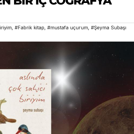
N BİR İÇ COĞRAFYA
iriyim
,
#Fabrik kitap
,
#mustafa uçurum
,
#Şeyma Subaşı