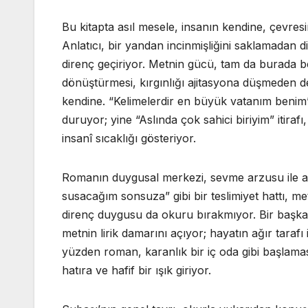
Bu kitapta asıl mesele, insanın kendine, çevresi
Anlatıcı, bir yandan incinmişliğini saklamadan di
direnç geçiriyor. Metnin gücü, tam da burada bel
dönüştürmesi, kırgınlığı ajitasyona düşmeden de
kendine. “Kelimelerdir en büyük vatanım benim” 
duruyor; yine “Aslında çok sahici biriyim” itira
insanî sıcaklığı gösteriyor.
Romanın duygusal merkezi, sevme arzusu ile anla
susacağım sonsuza” gibi bir teslimiyet hattı, 
direnç duygusu da okuru bırakmıyor. Bir başka y
metnin lirik damarını açıyor; hayatın ağır taraf
yüzden roman, karanlık bir iç oda gibi başlam
hatıra ve hafif bir ışık giriyor.