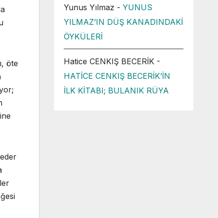
Yunus Yılmaz
-
YUNUS
la
YILMAZ’IN DÜŞ KANADINDAKİ
u
ÖYKÜLERİ
Hatice CENKIŞ BECERİK
-
ı, öte
HATİCE CENKIŞ BECERİK’İN
n
yor;
İLK KİTABI; BULANIK RÜYA
n
ine
 eder
a
ler
öğesi