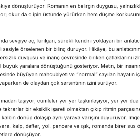
ankıya dönüştürüyor. Romanın en belirgin duygusu, yalnızlık
ruyor; okur da o ipin üstünde yürürken hem düşme korkusun
da sevgiye aç, kırılgan, sürekli kendini yoklayan bir anlatıc
 sesiyle örselenen bir bilinç duruyor. Hikâye, bu anlatıcını
tersizlik duygusu ve inanç çevresinde biriken çatlaklarını izli
l büyük yaralara dönüştüğünü gösteriyor. Metin, bir insanı
gesinde büyüyen mahcubiyeti ve “normal” sayılan hayatın iç
yaparken de olaydan çok sarsıntının izini sürüyor.
dan taşıyor; cümleler yer yer taşkınlaşıyor, yer yer dua
 tekrarlar bir eksiklik işareti olmaktan çıkıp ritmin parçasın
i, kalbin dönüp dolaşıp aynı yaraya varışını duyuruyor. İmge
 yara, kalp, defter, yol, pencere ve ışık, romanda birer süs 
aretlere dönüşüyor.