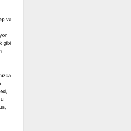
dep ve
uyor
 gibi
n
nızca
n
esi,
Bu
ua,