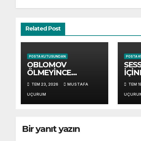
Related Post
POSTA KUTUSUNDAN
POSTA 
OBLOMOV
SESS
ÖLMEYİNCE
İÇİ
OLACAK OLANLAR
KAB
TEM 23, 2026
MUSTAFA
TEM 1
UÇURUM
UÇURU
Bir yanıt yazın