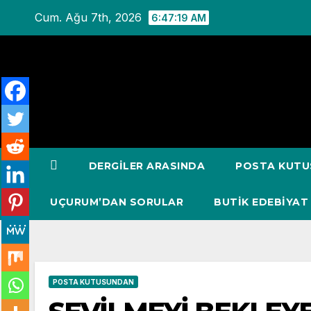
Skip
Cum. Ağu 7th, 2026
6:47:20 AM
to
content
DERGILER ARASINDA
POSTA KUT
UÇURUM’DAN SORULAR
BUTİK EDEBİYAT
POSTA KUTUSUNDAN