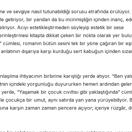
ne ve sevgiye nasıl tutunabildiği sorusu etrafında örülüyor.
le getiriyor, bir yandan da bu incinmişliğin içinden inanç, e
iriyor. Acıyı estetikleştirmeden söyleyip estetik bir sese
rinleştirmesi kitapta dikkat çeken bir nokta olarak yer bul
cümlesi, romanın bütün sesini tek bir yöne çağıran bir eşik
fı, anlatının dışarıya karşı kurduğu sert kabuğun içinden sıza
şılma ihtiyacının birbirine karıştığı yerde atıyor. “Ben yal
metnin içindeki yorgunluğu duyururken hemen ardından gele
erde, “Yaşamak bir çocuk cıvıltısı gibi yaklaştığında” cüml
ı ile çocukça bir umut, aynı satırda yan yana yürüyebiliyor. 
asına karşın zaman zaman pencere açıyor; içeriye rüzgâr, d