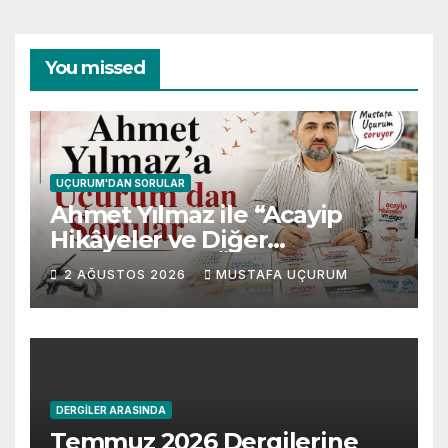
You missed
UÇURUM'DAN SORULAR
Ahmet Yılmaz ile “Acayip
Hikâyeler ve Diğer
Gevezelikler” Üzerine Söyleşi
2 AĞUSTOS 2026
MUSTAFA UÇURUM
DERGILER ARASINDA
Temmuz 2026 Dergilerine