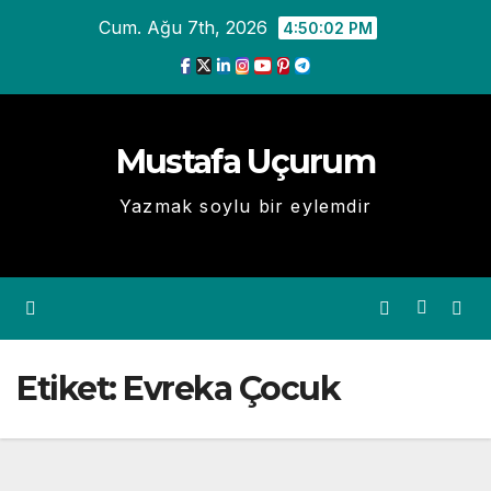
Skip
Cum. Ağu 7th, 2026
4:50:02 PM
to
content
Mustafa Uçurum
Yazmak soylu bir eylemdir
Etiket:
Evreka Çocuk