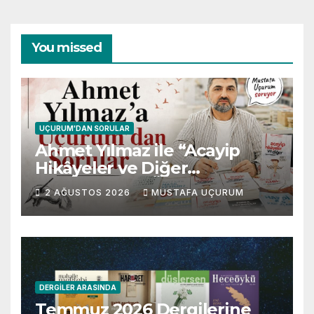
You missed
UÇURUM'DAN SORULAR
Ahmet Yılmaz ile “Acayip
Hikâyeler ve Diğer
Gevezelikler” Üzerine Söyleşi
2 AĞUSTOS 2026
MUSTAFA UÇURUM
DERGILER ARASINDA
Temmuz 2026 Dergilerine