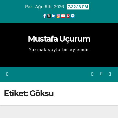
Skip
Paz. Ağu 9th, 2026
7:32:18 PM
to
content
Mustafa Uçurum
Yazmak soylu bir eylemdir
Etiket:
Göksu