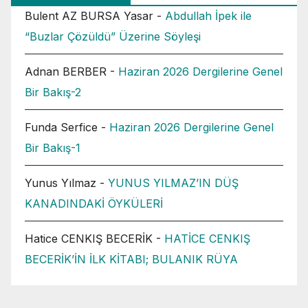
Bulent AZ BURSA Yasar
-
Abdullah İpek ile
“Buzlar Çözüldü” Üzerine Söyleşi
Adnan BERBER
-
Haziran 2026 Dergilerine Genel
Bir Bakış-2
Funda Serfice
-
Haziran 2026 Dergilerine Genel
Bir Bakış-1
Yunus Yılmaz
-
YUNUS YILMAZ’IN DÜŞ
KANADINDAKİ ÖYKÜLERİ
Hatice CENKIŞ BECERİK
-
HATİCE CENKIŞ
BECERİK’İN İLK KİTABI; BULANIK RÜYA