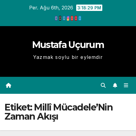
Skip
Per. Ağu 6th, 2026
3:18:29 PM
to
content
Mustafa Uçurum
Yazmak soylu bir eylemdir
Etiket:
Millî Mücadele’Nin
Zaman Akışı