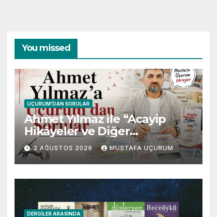
You missed
UÇURUM'DAN SORULAR
Ahmet Yılmaz ile “Acayip
Hikâyeler ve Diğer
Gevezelikler” Üzerine Söyleşi
2 AĞUSTOS 2026
MUSTAFA UÇURUM
DERGILER ARASINDA