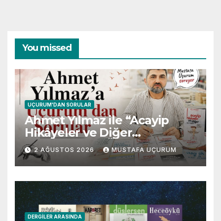
You missed
UÇURUM'DAN SORULAR
Ahmet Yılmaz ile “Acayip
Hikâyeler ve Diğer
Gevezelikler” Üzerine Söyleşi
2 AĞUSTOS 2026
MUSTAFA UÇURUM
DERGILER ARASINDA