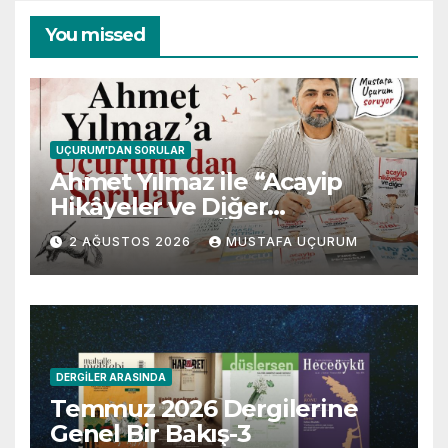
You missed
UÇURUM'DAN SORULAR
Ahmet Yılmaz ile “Acayip
Hikâyeler ve Diğer
Gevezelikler” Üzerine Söyleşi
2 AĞUSTOS 2026
MUSTAFA UÇURUM
DERGILER ARASINDA
Temmuz 2026 Dergilerine
Genel Bir Bakış-3