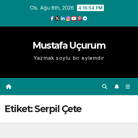
Skip
Cts. Ağu 8th, 2026
4:16:54 PM
to
content
Mustafa Uçurum
Yazmak soylu bir eylemdir
Etiket:
Serpil Çete