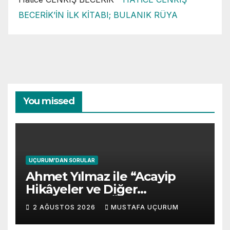
BECERİK’İN İLK KİTABI; BULANIK RÜYA
You missed
UÇURUM'DAN SORULAR
Ahmet Yılmaz ile “Acayip
Hikâyeler ve Diğer
Gevezelikler” Üzerine Söyleşi
2 AĞUSTOS 2026
MUSTAFA UÇURUM