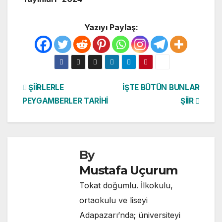
Yazıyı Paylaş:
Yazı
ŞİİRLERLE
İŞTE BÜTÜN BUNLAR
PEYGAMBERLER TARİHİ
ŞİİR
gezinmesi
By
Mustafa Uçurum
Tokat doğumlu. İlkokulu,
ortaokulu ve liseyi
Adapazarı’nda; üniversiteyi