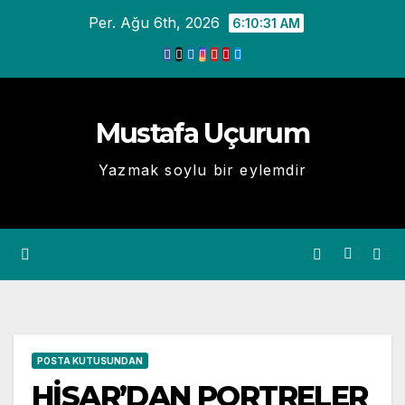
Skip
Per. Ağu 6th, 2026
6:10:31 AM
to
content
Mustafa Uçurum
Yazmak soylu bir eylemdir
POSTA KUTUSUNDAN
HİSAR’DAN PORTRELER